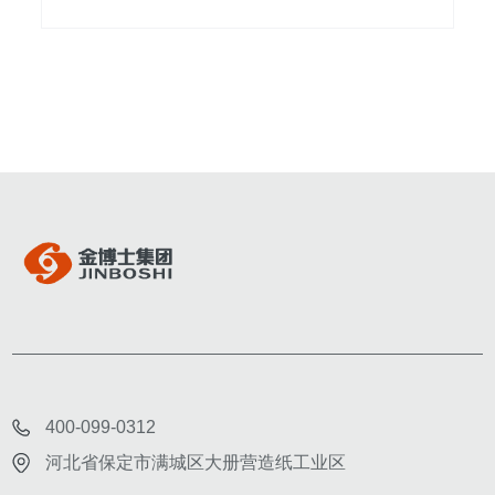
EP28-5000(HY) 28卷 5000克 圆卷
EP1
EP28-5000(HY)
400-099-0312
河北省保定市满城区大册营造纸工业区