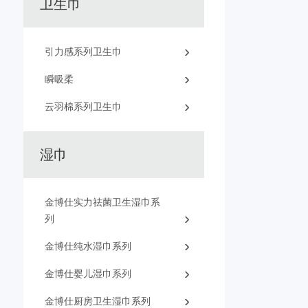
卫生巾
引力感系列卫生巾
瞬吸柔
云羽棉系列卫生巾
湿巾
金博仕实力祛菌卫生湿巾系
列
金博仕纯水湿巾系列
金博仕婴儿湿巾系列
金博仕厨房卫生湿巾系列