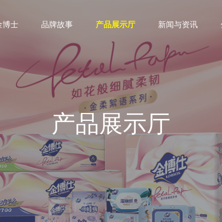
金博士
品牌故事
产品展示厅
新闻与资讯
产品展示厅