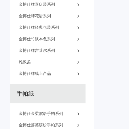
金博仕牌喜庆装系列
金博仕牌花语系列
金博仕牌经典包装系列
金博仕竹浆本色系列
金博仕牌吉莱尔系列
雅致柔
金博仕牌线上产品
手帕纸
金博仕金柔絮语手帕系列
金博仕落英缤纷手帕系列