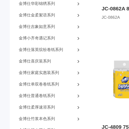
金博仕华彩锦绣系列
JC-0862A
金博仕金柔絮语系列
JC-0862A
金博仕吉象如意系列
金博小齐奇遇记系列
金博仕落英缤纷卷纸系列
金博仕喜庆装系列
金博仕家庭实惠装系列
金博仕单双卷卷纸系列
金博仕普通卷纸系列
金博仕柔厚速溶系列
金博仕竹浆本色系列
JC-4809 7