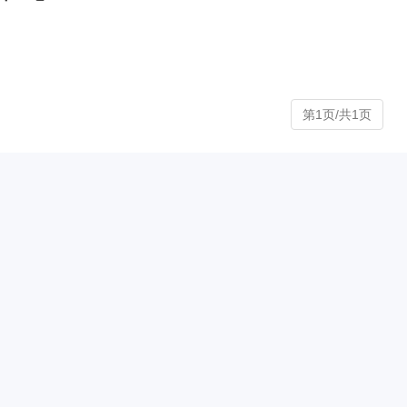
第1页/共1页