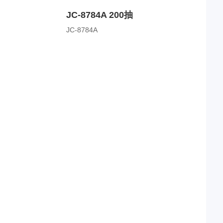
JC-8784A 200抽
JC-8784A